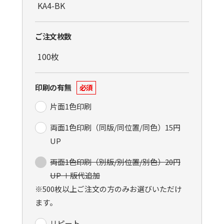
ご注文枚数
印刷の有無
必須
片面1色印刷
両面1色印刷（同版/同位置/同色）15円
UP
両面1色印刷（別版/別位置/別色）20円
UP ＋版代追加
※500枚以上ご注文の方のみお選びいただけ
ます。
リピート