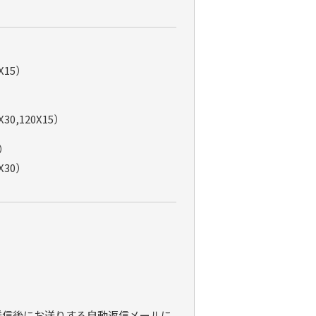
）
15）
）
0,120X15）
）
30）
）
送信後にお送りする自動返信メールに