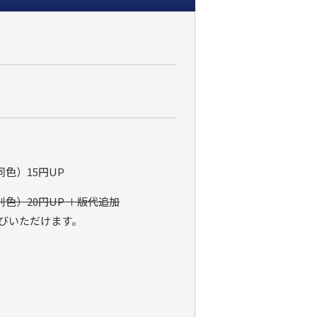
同色）15円UP
別色）20円UP ＋版代追加
選びいただけます。