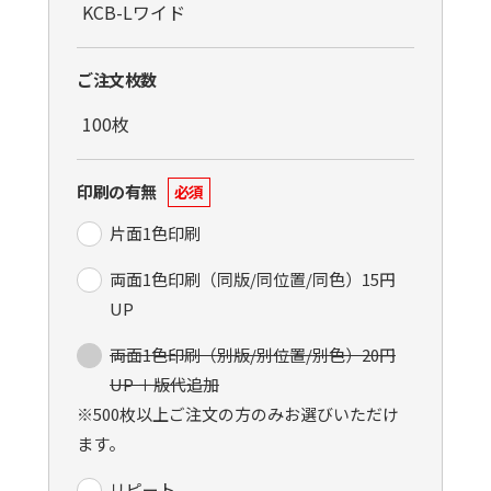
ご注文枚数
印刷の有無
必須
片面1色印刷
両面1色印刷（同版/同位置/同色）15円
UP
両面1色印刷（別版/別位置/別色）20円
UP ＋版代追加
※500枚以上ご注文の方のみお選びいただけ
ます。
リピート