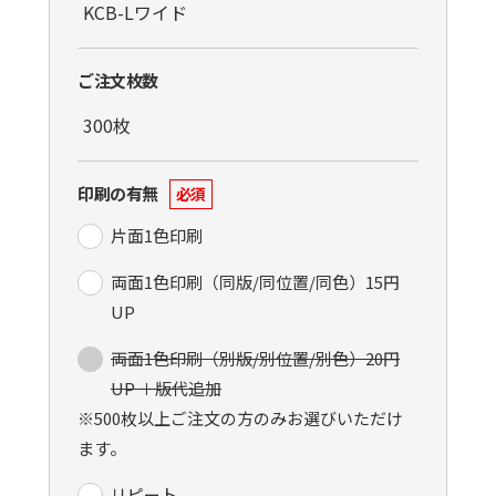
ご注文枚数
印刷の有無
必須
片面1色印刷
両面1色印刷（同版/同位置/同色）15円
UP
両面1色印刷（別版/別位置/別色）20円
UP ＋版代追加
※500枚以上ご注文の方のみお選びいただけ
ます。
リピート