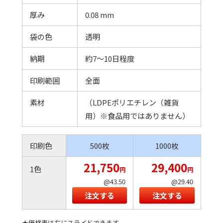
厚み
0.08 mm
袋の色
透明
納期
約7～10日程度
印刷範囲
全面
素材
（LDPEポリエチレン（雑貨
用）※食品用ではありません）
印刷色
500枚
1000枚
21,750
29,400
1色
円
円
@43.50
@29.40
注文する
注文する
★価格表は右にスライドできます