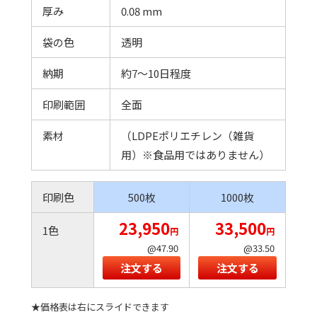
厚み
0.08 mm
袋の色
透明
納期
約7～10日程度
印刷範囲
全面
素材
（LDPEポリエチレン（雑貨
用）※食品用ではありません）
印刷色
500枚
1000枚
23,950
33,500
1色
円
円
@47.90
@33.50
注文する
注文する
★価格表は右にスライドできます