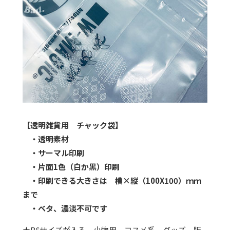
【透明雑貨用 チャック袋】
・透明素材
・サーマル印刷
・片面1色（白か黒）印刷
・印刷できる大きさは 横×縦（100X100）ｍｍ
まで
・ベタ、濃淡不可です
★B6サイズが入る、小物用、コスメ系、グッズ、販