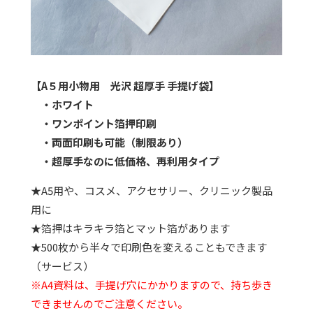
【A５用小物用 光沢 超厚手 手提げ袋】
・ホワイト
・ワンポイント箔押印刷
・両面印刷も可能（制限あり）
・超厚手なのに低価格、再利用タイプ
★A5用や、コスメ、アクセサリー、クリニック製品
用に
★箔押はキラキラ箔とマット箔があります
★500枚から半々で印刷色を変えることもできます
（サービス）
※A4資料は、手提げ穴にかかりますので、持ち歩き
できませんのでご注意ください。