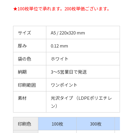
★100枚単位で承れます。200枚単価ございます。
サイズ
A5 / 220x320 mm
厚み
0.12 mm
袋の色
ホワイト
納期
3～5営業日で発送
印刷範囲
ワンポイント
素材
光沢タイプ （LDPEポリエチレ
ン）
印刷色
100枚
300枚
5