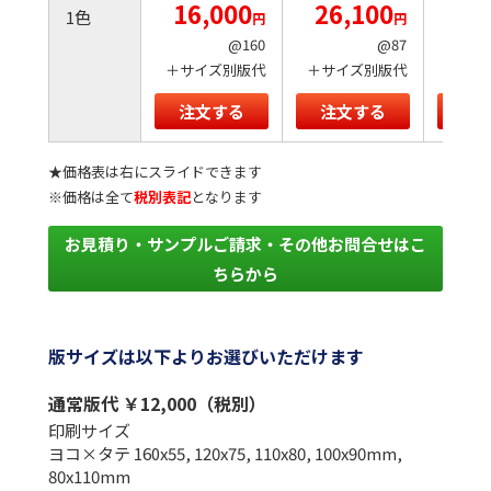
16,000
26,100
27
1色
円
円
@160
@87
＋サイズ別版代
＋サイズ別版代
＋サイ
注文する
注文する
注
★価格表は右にスライドできます
※価格は全て
税別表記
となります
お見積り・サンプルご請求・その他お問合せはこ
ちらから
版サイズは以下よりお選びいただけます
通常版代 ￥12,000（税別）
印刷サイズ
ヨコ×タテ 160x55, 120x75, 110x80, 100x90mm,
80x110mm