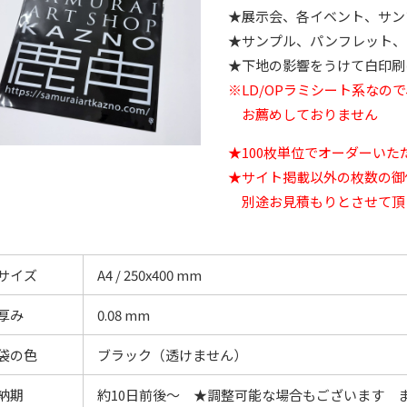
★展示会、各イベント、サン
★サンプル、パンフレット、
★下地の影響をうけて白印刷
※LD/OPラミシート系なの
お薦めしておりません
★100枚単位でオーダーいた
★サイト掲載以外の枚数の御
別途お見積もりとさせて頂
サイズ
A4 / 250x400 mm
厚み
0.08 mm
袋の色
ブラック（透けません）
納期
約10日前後～ ★調整可能な場合もございます 