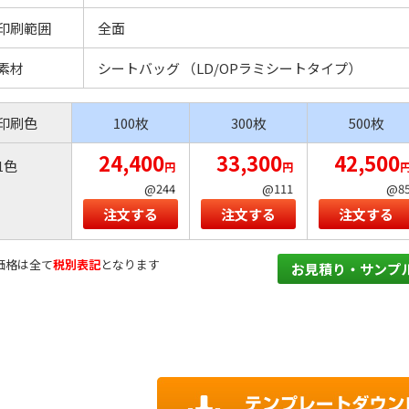
印刷範囲
全面
素材
シートバッグ （LD/OPラミシートタイプ）
印刷色
100枚
300枚
500枚
24,400
33,300
42,500
1色
円
円
@244
@111
@8
注文する
注文する
注文する
価格は全て
税別表記
となります
お見積り・サンプ