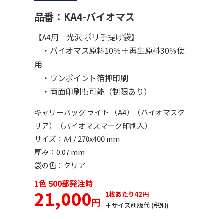
品番：KA4-バイオマス
【A4用 光沢 ポリ手提げ袋】
・バイオマス原料10％＋再生原料30％使
用
・ワンポイント箔押印刷
・両面印刷も可能（制限あり）
キャリーバッグ ライト （A4）（バイオマスク
リア）（バイオマスマーク印刷入）
サイズ：A4 / 270x400 mm
厚み：0.07 mm
袋の色：クリア
1色 500部発注時
21,000
1枚あたり42円
円
＋サイズ別版代 (税別)