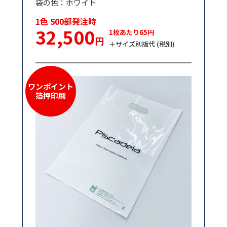
袋の色：ホワイト
1色 500部発注時
32,500
1枚あたり65円
円
＋サイズ別版代 (税別)
ワンポイント
箔押印刷