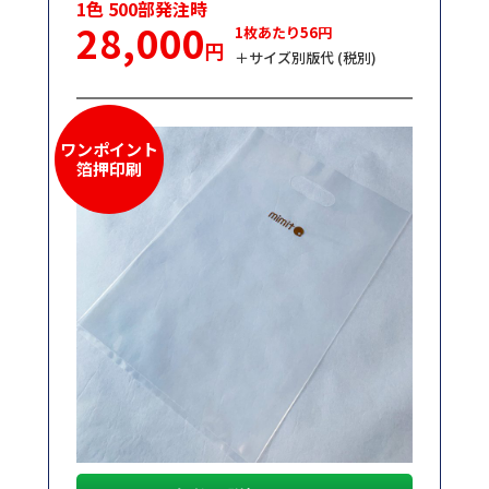
1色 500部発注時
28,000
1枚あたり56円
円
＋サイズ別版代 (税別)
ワンポイント
箔押印刷