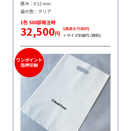
厚み：0.12 mm
袋の色：クリア
1色 500部発注時
32,500
1枚あたり65円
円
＋サイズ別版代 (税別)
ワンポイント
箔押印刷