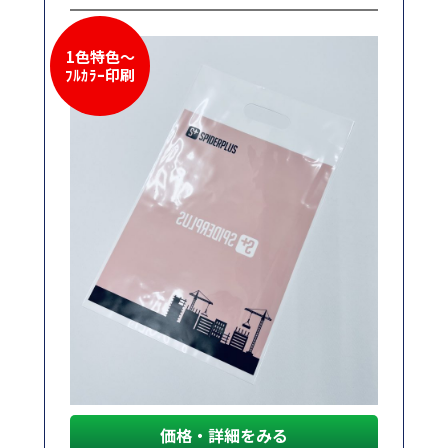
1色特色～
ﾌﾙｶﾗｰ印刷
価格・詳細をみる