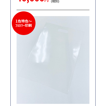
(税別)
1色特色～
ﾌﾙｶﾗｰ印刷