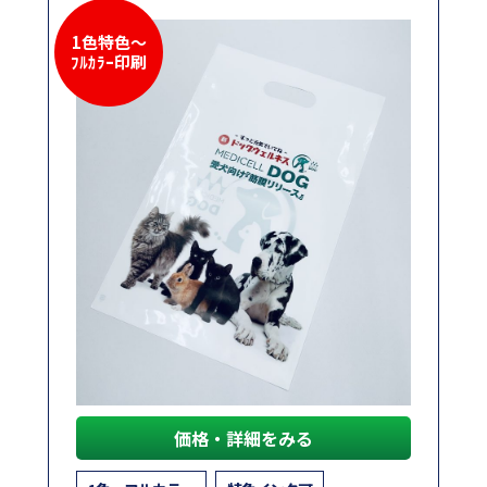
1色特色～
ﾌﾙｶﾗｰ印刷
価格・詳細をみる