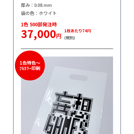
厚み：0.08 mm
袋の色：ホワイト
1色 500部発注時
37,000
1枚あたり74円
円
(税別)
1色特色～
ﾌﾙｶﾗｰ印刷