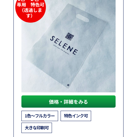
専用 特色可
（透過しま
す）
価格・詳細をみる
1色～フルカラー
特色インク可
大きな印刷可